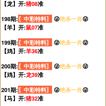
【龙】开:
猪08
准
198期:
〖中彩特料〗
😜
绝杀一肖
😜
【羊】开:
鼠07
准
199期:
〖中彩特料〗
😜
绝杀一肖
😜
【鸡】开:
羊36
准
200期:
〖中彩特料〗
😜
绝杀一肖
😜
【鸡】开:
龙39
准
201期:
〖中彩特料〗
😜
绝杀一肖
😜
【马】开:
猪32
准