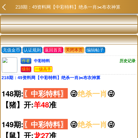
218期：49资料网【中彩特料】绝杀一肖✂️布衣神算
充值金币
认证规则
返回首页
关闭本页
编辑帖子
作者
中彩特料
历史记录
级别
一级高手
218期：49资料网【中彩特料】绝杀一肖✂️布衣神算
148期:
〖中彩特料〗
😜
绝杀一肖
😜
【猪】开:
羊48
准
149期:
〖中彩特料〗
😜
绝杀一肖
😜
【鼠】开:
龙27
准