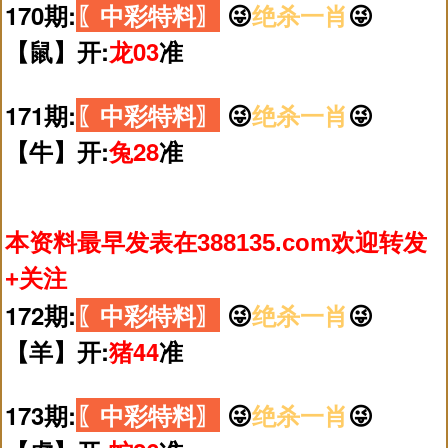
170期:
〖中彩特料〗
😜
绝杀一肖
😜
【鼠】开:
龙03
准
171期:
〖中彩特料〗
😜
绝杀一肖
😜
【牛】开:
兔28
准
本资料最早发表在388135.com欢迎转发
+关注
172期:
〖中彩特料〗
😜
绝杀一肖
😜
【羊】开:
猪44
准
173期:
〖中彩特料〗
😜
绝杀一肖
😜