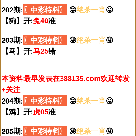
202期:
〖中彩特料〗
😜
绝杀一肖
😜
【狗】开:
兔40
准
203期:
〖中彩特料〗
😜
绝杀一肖
😜
【马】开:
马25
错
本资料最早发表在388135.com欢迎转发
+关注
204期:
〖中彩特料〗
😜
绝杀一肖
😜
【鸡】开:
虎05
准
205期:
〖中彩特料〗
😜
绝杀一肖
😜