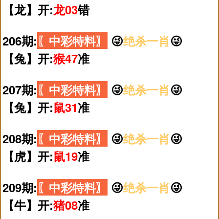
【龙】开:
龙03
错
206期:
〖中彩特料〗
😜
绝杀一肖
😜
【兔】开:
猴47
准
207期:
〖中彩特料〗
😜
绝杀一肖
😜
【兔】开:
鼠31
准
208期:
〖中彩特料〗
😜
绝杀一肖
😜
【虎】开:
鼠19
准
209期:
〖中彩特料〗
😜
绝杀一肖
😜
【牛】开:
猪08
准