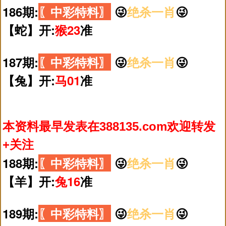
186期:
〖中彩特料〗
😜
绝杀一肖
😜
【蛇】开:
猴23
准
187期:
〖中彩特料〗
😜
绝杀一肖
😜
【兔】开:
马01
准
本资料最早发表在388135.com欢迎转发
+关注
188期:
〖中彩特料〗
😜
绝杀一肖
😜
【羊】开:
兔16
准
189期:
〖中彩特料〗
😜
绝杀一肖
😜